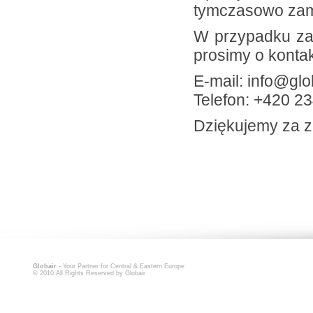
tymczasowo zamk
W przypadku za
prosimy o kontak
E-mail: info@glo
Telefon: +420 2
Dziękujemy za z
Globair
- Your Partner for Central & Eastern Europe
© 2010 All Rights Reserved by Globair